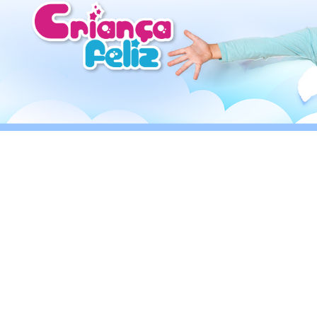
ALUGUEL
ÁREA BABY
Preço Sob Consulta
VER PRODUTO
QUERO ALUGAR