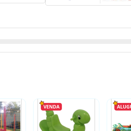
cri
dua
coo
plá
con
Dup
Ele
Pr
A