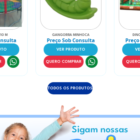
gura
Altura
Confira
também