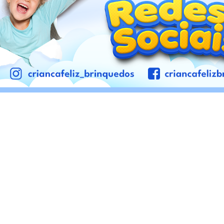
ALUGUEL
VE
PULA PULA 3,10 M
G
Preço Sob Consulta
Pre
VER PRODUTO
QUERO ALUGAR
QUE