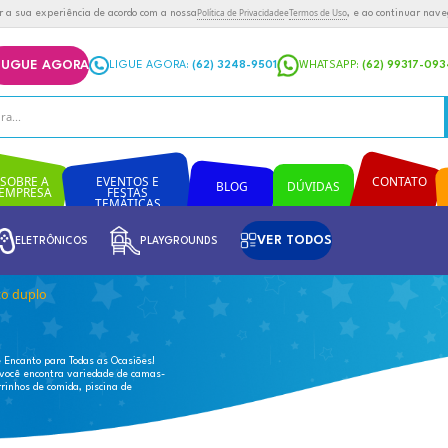
ias semelhantes para melhorar a sua experiência de acordo com a n
ÇAMENTO RÁPIDO
ALUGUE AGORA
LIGUE AGOR
EVENTOS E
SOBRE A
MANUTENÇÃO
FESTAS
EMPRESA
TEMÁTICAS
INFLÁVEIS
ELETRÔNICOS
PLAYG
SOBRE A EMPRESA
EVENTOS E FESTAS TEMÁTICAS
/
playgrounds
/
balanço duplo