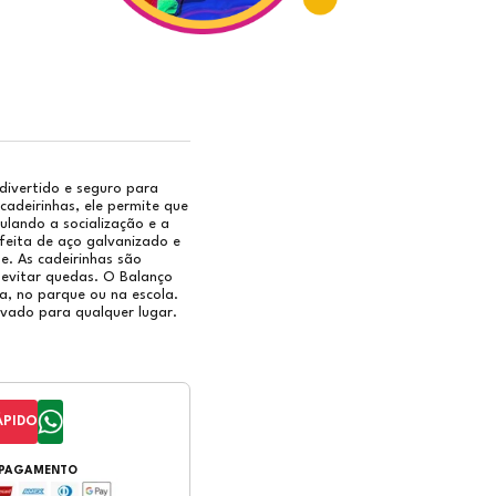
ALANÇO DUPLO
crição
alanço Duplo com Estrutura é um brinquedo diverti