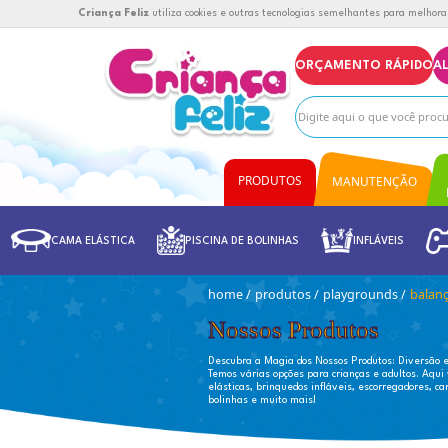
Criança Feliz
utiliza cookies e outras tecnolog
OR
PRODUTOS
CAMA ELÁSTICA
PISCINA DE BOLINHAS
PRODUTOS
MANUTENÇÃO
home
/
produtos