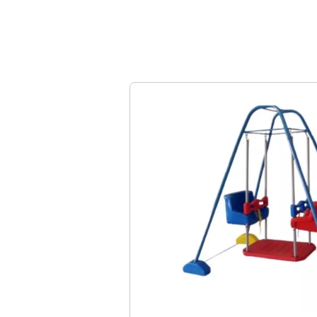
Nossos Pr
Descubra a Magia dos 
Temos várias opções p
elásticas, brinquedos 
bolinhas e muito mais