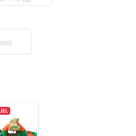
anças a partir de 3 anos de idade. Com duas cadeiri
s crianças brinquem ao mesmo tempo, estimulando a
rdenação motora. A estrutura do balanço é feita d
stico, o que garante resistência e durabilidade. As c
fortáveis e seguras, com trava frontal para evitar
lo com Estrutura é ideal para brincar em casa, no p
 é fácil de montar e desmontar, e pode ser levado p
eço sob consulta
ORÇAMENTO RÁPIDO
DICIONAR AO CARRINHO
FORMAS DE PAGAM
PARCELE
em até 12x no cartão