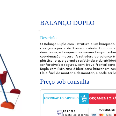
odutos
Nossos Produtos: Diversão e Encanto para Todas as Ocasiões!
ara crianças e adultos. Aqui você encontra variedade de camas-
infláveis, escorregadores, carrinhos de comida, piscina de
!
B
Des
O B