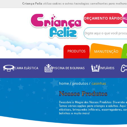
Criança Feliz
utiliza cookies e outras tecnolog
OR
PRODUTOS
CAMA ELÁSTICA
PISCINA DE BOLINHAS
PRODUTOS
MANUTENÇÃO
home
/
produtos