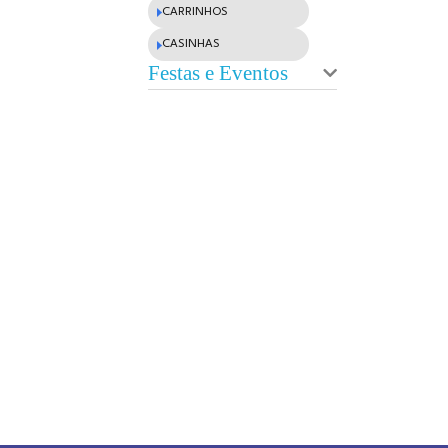
CAMA ELÁSTICA
PISCINA DE BOLINHAS
INFLÁVEIS
ELETRÔNICOS
PLAYGROUNDS
ATIVIDADES AO AR LIVRE
BUFFET E FESTAS
BONECAS
CARRINHOS
CASINHAS