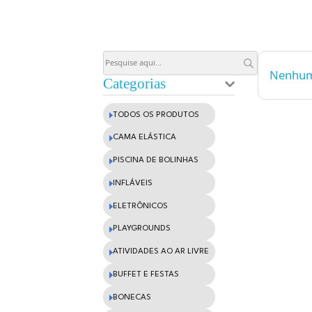
Nossos Pr
Descubra a Magia dos 
Temos várias opções p
elásticas, brinquedos 
bolinhas e muito mais
Categorias
TODOS OS PRODUTOS