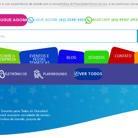
ias semelhantes para melhorar a sua experiência de acordo com a n
ÇAMENTO RÁPIDO
ALUGUE AGORA
LIGUE AGOR
EVENTOS E
SOBRE A
MANUTENÇÃO
FESTAS
EMPRESA
TEMÁTICAS
INFLÁVEIS
ELETRÔNICOS
PLAYG
SOBRE A EMPRESA
EVENTOS E FESTAS TEMÁTICAS
/
casinhas