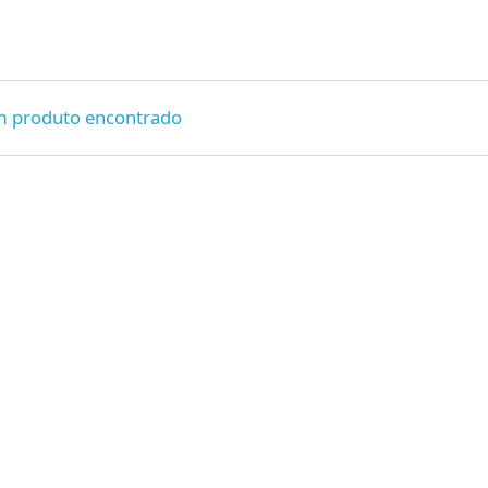
odutos
Nossos Produtos: Diversão e Encanto para Todas as Ocasiões!
ara crianças e adultos. Aqui você encontra variedade de camas-
infláveis, escorregadores, carrinhos de comida, piscina de
!
Nenhum produto encontrado