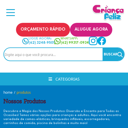
ORÇAMENTO RÁPIDO
ALUGUE AGORA
LIGUE AGORA:
WHATSAPP:
(62) 3248-9501
(62) 99317-0934
BUSCAR
CATEGORIAS
home
/
produtos
Nossos Produtos
Descubra a Magia dos Nossos Produtos: Diversão e Encanto para Todas as
Ocasiões! Temos várias opções para crianças e adultos. Aqui você encontra
variedade de camas-elásticas, brinquedos infláveis, escorregadores,
carrinhos de comida, piscina de bolinhas e muito mais!